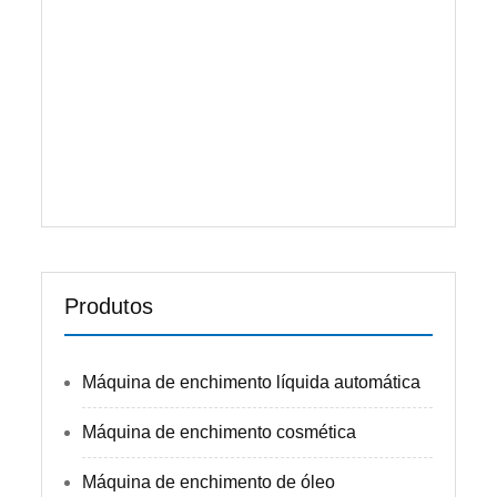
enchimento. Ao ajustar a bomba de
posição, pode encher todas as garrafas em
uma máquina de enchimento, com
velocidade rápida e alta precisão. A
Principal ...
consulte Mais informação
Produtos
Máquina de enchimento líquida automática
Máquina de enchimento cosmética
Máquina de enchimento de óleo