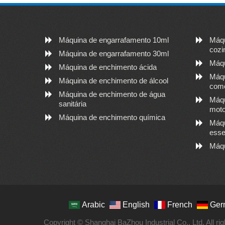
Máquina de engarrafamento 10ml
Máqu
cozi
Máquina de engarrafamento 30ml
Máqu
Máquina de enchimento ácida
Máqu
Máquina de enchimento de álcool
come
Máquina de enchimento de água
Máqu
sanitária
moto
Máquina de enchimento química
Máqu
esse
Máqu
Arabic
English
French
Ger
Copyright © Shanghai BaZhou Industrial Co., Ltd. All ri