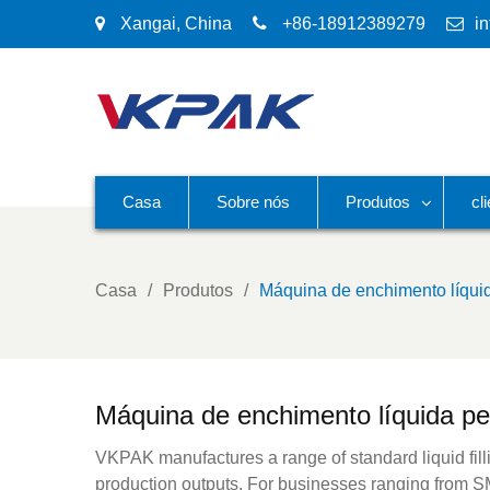
Xangai, China
+86-18912389279
i
Casa
Sobre nós
Produtos
cl
Casa
Produtos
Máquina de enchimento líqu
Máquina de enchimento líquida p
VKPAK manufactures a range of standard liquid fillin
production outputs. For businesses ranging from SM