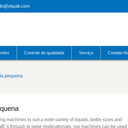
nfo@vkpak.com
ientes
Controle de qualidade
Serviço
Contate-N
ida pequena
equena
g machines to suit a wide variety of liquids, bottle sizes and
E’s through to large multinationals, our machines can be used 