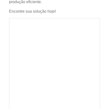
produção eficiente.
Encontre sua solução hoje!
Máquina de enchimento líquida de pistão
volumétrico pneumático de duas cabeças